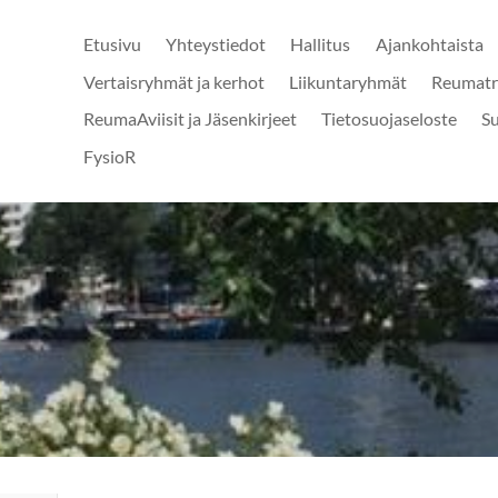
Etusivu
Yhteystiedot
Hallitus
Ajankohtaista
Vertaisryhmät ja kerhot
Liikuntaryhmät
Reumatr
ReumaAviisit ja Jäsenkirjeet
Tietosuojaseloste
S
FysioR