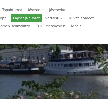
Tapahtumat
Jäsenasiat ja jäsenedut
oppi
Lapset ja nuoret
Vertaistuki
Kuvat ja videot
uomen Reumaliitto
TULE-tietokeskus
Media