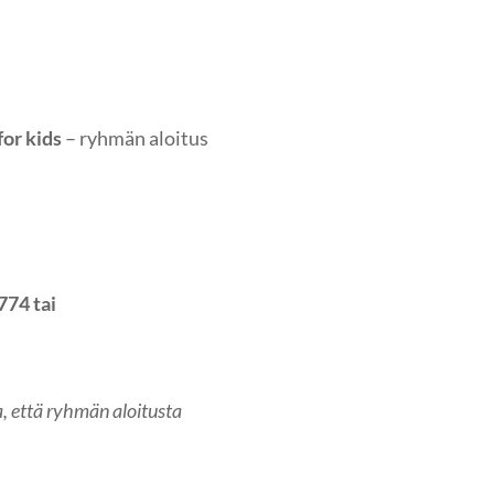
or kids
– ryhmän aloitus
774 tai
, että ryhmän aloitusta