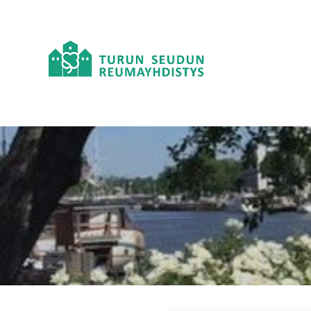
Siirry
sivun
sisältöön
Turun seudun Reumayhdistys ry