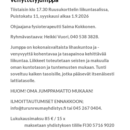
Tiistaisin klo 17.30 Ruusukorttelin liikuntasalissa,
Puistokatu 11, syyskausi alkaa 1.9.2026
Ohjaajana fysioterapeutti Saima Kokkonen.
Ryhmävastaava: Heikki Vuori, 040 538 3828.
Jumppa on kokonaisvaltaista lihaskuntoa ja -
venyvyyttä kohentavaa ja tasapainoa kehittävää
liikuntaa. Liikkeet toteutetaan seisten ja makuulla
oman kuntotason ja tuntemusten mukaan. Tunti
soveltuu kaiken tasoisille, jotka pääsevät itsenäisesti
lattiatasolle.
HUOM! OMA JUMPPAMATTO MUKAAN!
ILMOITTAUTUMISET ENNAKKOON;
info@turunreumayhdistys.fi tai 045 267 0404.
Lukukausimaksu 85 € / 15 x
maksetaan yhdistyksen tilille FI30 5716 9020