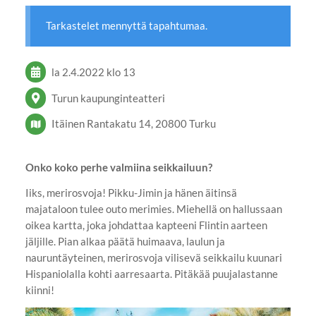
Tarkastelet mennyttä tapahtumaa.
la 2.4.2022
klo 13
Turun kaupunginteatteri
Itäinen Rantakatu 14, 20800 Turku
Onko koko perhe valmiina seikkailuun?
Iiks, merirosvoja! Pikku-Jimin ja hänen äitinsä
majataloon tulee outo merimies. Miehellä on hallussaan
oikea kartta, joka johdattaa kapteeni Flintin aarteen
jäljille. Pian alkaa päätä huimaava, laulun ja
nauruntäyteinen, merirosvoja vilisevä seikkailu kuunari
Hispaniolalla kohti aarresaarta. Pitäkää puujalastanne
kiinni!