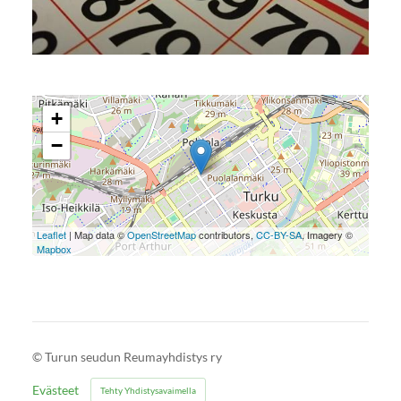
+
−
Leaflet
| Map data ©
OpenStreetMap
contributors,
CC-BY-SA
, Imagery ©
Mapbox
©
Turun seudun Reumayhdistys ry
Evästeet
Tehty Yhdistysavaimella