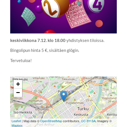
keskiviikkona 7.12. klo 18.00
yhdistyksen tiloissa.
Bingolipun hinta 5 €, sisältäen glögin.
Tervetuloa!
+
−
Leaflet
| Map data ©
OpenStreetMap
contributors,
CC-BY-SA
, Imagery ©
Mapbox