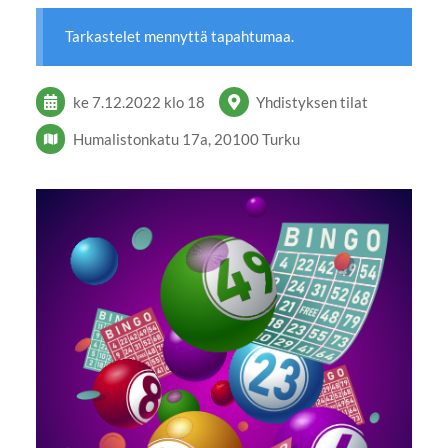
Tarkastelet mennyttä tapahtumaa.
ke 7.12.2022
klo 18
Yhdistyksen tilat
Humalistonkatu 17a, 20100 Turku