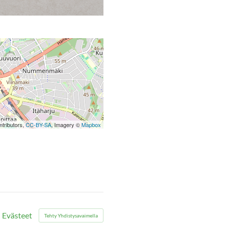
tributors,
CC-BY-SA
, Imagery ©
Mapbox
Evästeet
Tehty Yhdistysavaimella