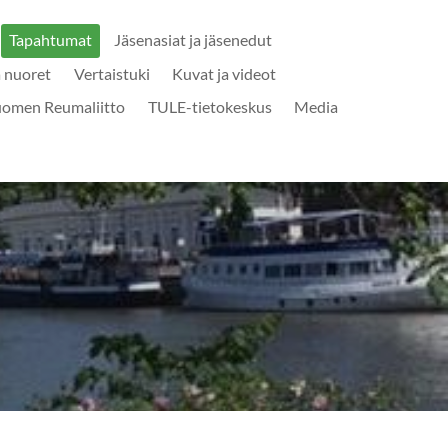
Tapahtumat
Jäsenasiat ja jäsenedut
a nuoret
Vertaistuki
Kuvat ja videot
uomen Reumaliitto
TULE-tietokeskus
Media