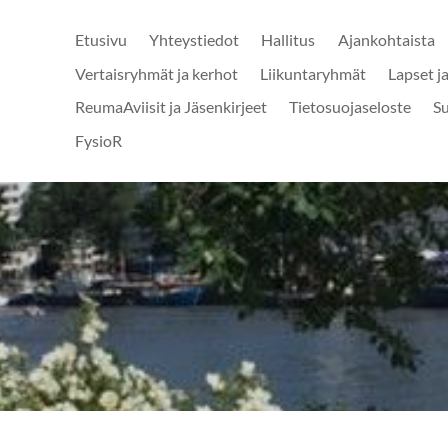
Etusivu
Yhteystiedot
Hallitus
Ajankohtaista
Vertaisryhmät ja kerhot
Liikuntaryhmät
Lapset j
ReumaAviisit ja Jäsenkirjeet
Tietosuojaseloste
S
FysioR