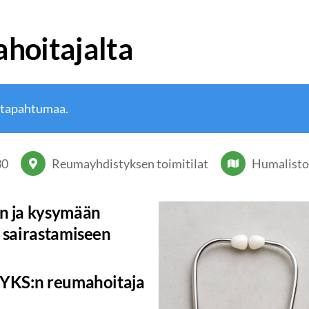
hoitajalta
 tapahtumaa.
30
Reumayhdistyksen toimitilat
Humalisto
n ja kysymään
 sairastamiseen
TYKS:n reumahoitaja