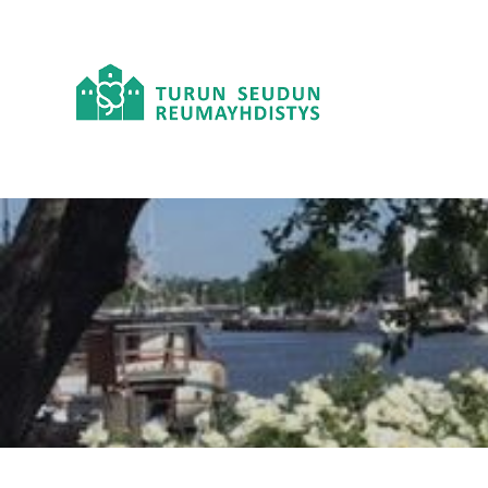
Siirry
sivun
sisältöön
Turun seudun Reumayhdistys ry