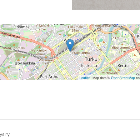
Leaflet
| Map data ©
OpenStreetMap
con
ys ry