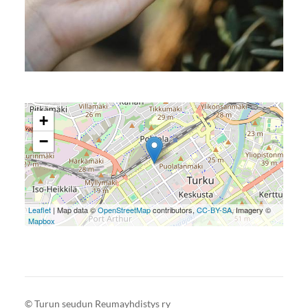
+
−
Leaflet
| Map data ©
OpenStreetMap
contributors,
CC-BY-SA
, Imagery ©
Mapbox
©
Turun seudun Reumayhdistys ry