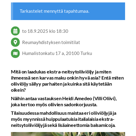
Tarkastelet mennyttä tapahtumaa.
to 18.9.2025
klo 18:30
Reumayhdistyksen toimitilat
Humalistonkatu 17 a, 20100 Turku
Mitä on laadukas ekstra-neitsytoliiviöljy ja miten
ihmeessä sen karvas maku onkin hyvä asia? Entä miten
oliiviöljy säilyy parhaiten ja kuinka sitä käytetään
oikein?
Näihin antaa vastauksen Heidi Amedeo (Villi Oliivi),
joka kertoo myös oliivien sadonkorjuusta.
Tilaisuudessa mahdollisuus maistaa eri oliiviöljyjä ja
myös myynnissä huippulaatuisia italialaisia ekstra-
neitsytoliiviöljyjä sekä lisäaineettomia balsamicoja.