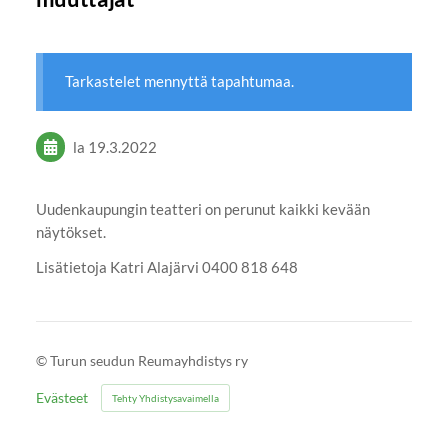
Tarkastelet mennyttä tapahtumaa.
la 19.3.2022
Uudenkaupungin teatteri on perunut kaikki kevään
näytökset.
Lisätietoja Katri Alajärvi 0400 818 648
©
Turun seudun Reumayhdistys ry
Evästeet
Tehty Yhdistysavaimella