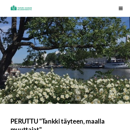
Siirry
Turun seudun Reumayhdistys ry
Vali
sivun
sisältöön
PERUTTU "Tankki täyteen, maalla
muuttajat"